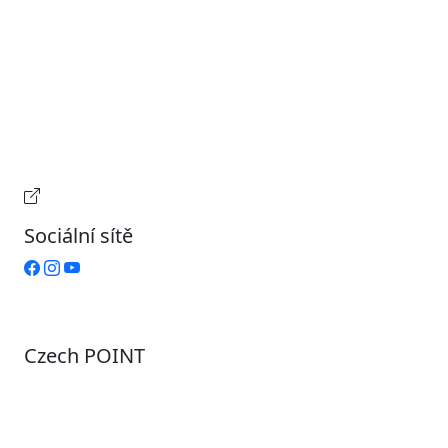
Pondělí
7:00 – 17:00
Úterý
9:00 – 15:00
Středa
7:00 – 17:00
Čtvrtek
9:00 – 15:00
Pátek
Zavřeno
Provozní doba pokladny
Sociální sítě
Czech POINT
Pondělí
7:00 – 12:00, 12:45 – 17:00
Úterý
9:00 – 12:00, 12:45 – 15:00