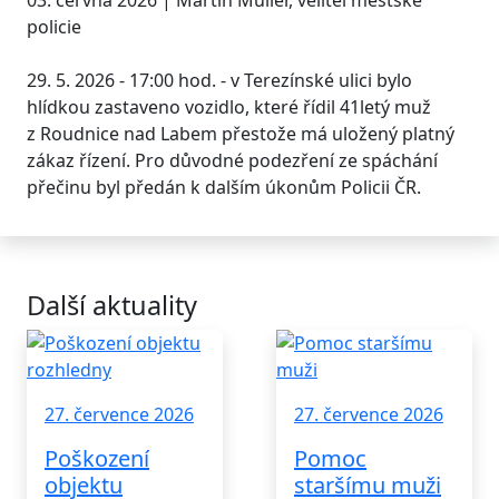
03. června 2026 | Martin Müller, velitel městské
policie
29. 5. 2026 - 17:00 hod. - v Terezínské ulici bylo
hlídkou zastaveno vozidlo, které řídil 41letý muž
z Roudnice nad Labem přestože má uložený platný
zákaz řízení. Pro důvodné podezření ze spáchání
přečinu byl předán k dalším úkonům Policii ČR.
Další aktuality
27. července 2026
27. července 2026
Poškození
Pomoc
objektu
staršímu muži