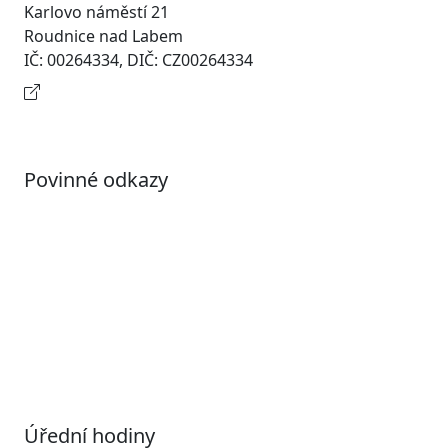
Karlovo náměstí 21
Roudnice nad Labem
IČ: 00264334, DIČ: CZ00264334
Kontaktní informace
Povinné odkazy
Prohlášení o přístupnosti
Otevřená data
Povolené datové formáty
Informace o zpracování osobních údajů (GDPR)
Nastavení souborů Cookies
Úřední hodiny